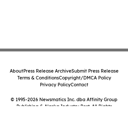
About
Press Release Archive
Submit Press Release
Terms & Conditions
Copyright/DMCA Policy
Privacy Policy
Contact
© 1995-2026 Newsmatics Inc. dba Affinity Group
Publishing & Alaska Industry Post. All Rights
Reserved.
Cookie Settings / Your Privacy Choices