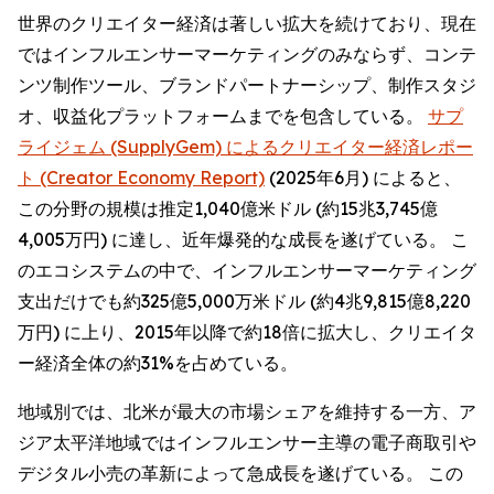
世界のクリエイター経済は著しい拡大を続けており、現在
ではインフルエンサーマーケティングのみならず、コンテ
ンツ制作ツール、ブランドパートナーシップ、制作スタジ
オ、収益化プラットフォームまでを包含している。
サプ
ライジェム (SupplyGem) によるクリエイター経済レポー
ト (Creator Economy Report)
(2025年6月) によると、
この分野の規模は推定1,040億米ドル (約15兆3,745億
4,005万円) に達し、近年爆発的な成長を遂げている。 こ
のエコシステムの中で、インフルエンサーマーケティング
支出だけでも約325億5,000万米ドル (約4兆9,815億8,220
万円) に上り、2015年以降で約18倍に拡大し、クリエイタ
ー経済全体の約31%を占めている。
地域別では、北米が最大の市場シェアを維持する一方、ア
ジア太平洋地域ではインフルエンサー主導の電子商取引や
デジタル小売の革新によって急成長を遂げている。 この