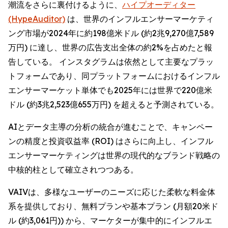
潮流をさらに裏付けるように、
ハイプオーディター
(HypeAuditor)
は、世界のインフルエンサーマーケティ
ング市場が2024年に約198億米ドル (約2兆9,270億7,589
万円) に達し、世界の広告支出全体の約2%を占めたと報
告している。 インスタグラムは依然として主要なプラッ
トフォームであり、同プラットフォームにおけるインフル
エンサーマーケット単体でも2025年には世界で220億米
ドル (約3兆2,523億655万円) を超えると予測されている。
AIとデータ主導の分析の統合が進むことで、キャンペー
ンの精度と投資収益率 (ROI) はさらに向上し、インフル
エンサーマーケティングは世界の現代的なブランド戦略の
中核的柱として確立されつつある。
VAIVは、多様なユーザーのニーズに応じた柔軟な料金体
系を提供しており、無料プランや基本プラン (月額20米ド
ル (約3,061円)) から、マーケターが集中的にインフルエ