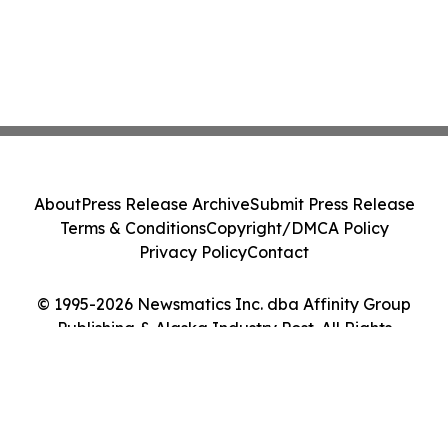
About
Press Release Archive
Submit Press Release
Terms & Conditions
Copyright/DMCA Policy
Privacy Policy
Contact
© 1995-2026 Newsmatics Inc. dba Affinity Group
Publishing & Alaska Industry Post. All Rights
Reserved.
Cookie Settings / Your Privacy Choices