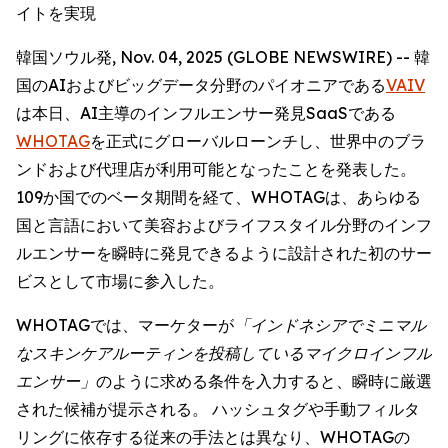
イトを実現
韓国ソウル発, Nov. 04, 2025 (GLOBE NEWSWIRE) -- 韓
国のAIおよびビッグデータ分野のパイオニアである
VAIV
は本日、AI主導のインフルエンサー発見SaaSである
WHOTAG
を正式にグローバルローンチし、世界中のブラ
ンドおよび代理店が利用可能となったことを発表した。
109か国でのベータ期間を経て、WHOTAGは、あらゆる
国と言語において美容およびライフスタイル分野のインフ
ルエンサーを瞬時に発見できるように設計された初のサー
ビスとして市場に参入した。
WHOTAGでは、マーケターが
「インドネシアでミニマル
なスキンケアルーティンを投稿しているマイクロインフル
エンサー」
のように求める条件を入力すると、瞬時に厳選
された候補が提示される。 ハッシュタグや手動フィルタ
リングに依存する従来の手法とは異なり、WHOTAGの