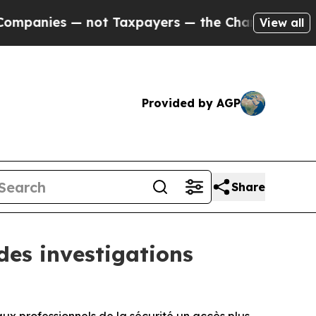
 — not Taxpayers — the Chance to Cash in on Pub
View all
Provided by AGP
Share
des investigations