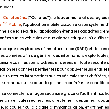
oudrunner sur le terrain, offrant aux forces de l’ordre et 
trouvent
--
Genetec Inc.
(“Genetec”), le leader mondial des logiciel
MC
er
Mobile
, l’application mobile associée à son système d
onnels de la sécurité, l’application étend les capacités d’e
ées sur les véhicules et aux alertes critiques, où qu’ils se
matique des plaques d’immatriculation (RAPI) et des anal
es données afin de générer des informations exploitables,
 ainsi recueillies sont stockées et gérées en toute sécurité
rélation les données pertinentes pour appuyer leurs enquête
e toutes les informations sur les véhicules sont chiffrées
surant aux utilisateurs la pleine propriété et le contrôle 
t se connecter de façon sécurisée grâce à l’authentificat
stes de véhicules recherchés, directement depuis leur appare
 la couleur ou la plaque d’immatriculation, et affiner le