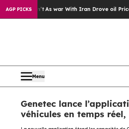
Didn’t
As war With Iran Drove oil Prices Higher,
AGP PICKS
Menu
Genetec lance l’applica
véhicules en temps réel,