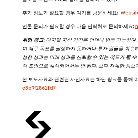
추가 정보가 필요할 경우 여기를 방문하세요:
Websit
언론 문의가 필요할 경우 다음 연락처로 문의하세요:
위험
경고
:
디지털
자산
가격은
언제나
변동
가능하며
며
재무
목표를
달성하지
못하거나
투자
원금을
회수
성한
성과는
미래
성과를
신뢰할
수
있는
척도가
될
수
적 조언으로 해석되어서는 안 된다. 보다 자세한 정보
본 보도자료와 관련된 사진자료는 하단 링크를 통해 
e8e9f28611d7