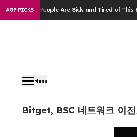
in: “People Are Sick and Tired of This Politics o
AGP PICKS
Menu
Bitget, BSC 네트워크 