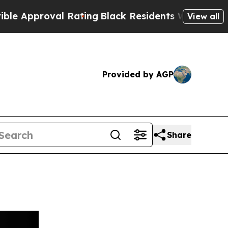
oval Rating
Black Residents Warned of Abusive C
View all
Provided by AGP
Share