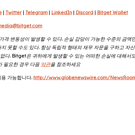
e
|
Twitter
|
Telegram
|
LinkedIn
|
Discord
|
Bitget Wallet
media@bitget.com
가격
변동성이
발생할
수
있다
.
손실
감당이
가능한
수준의
금액
하지
못할
수도
있다
.
항상
독립적
형태의
재무
자문을
구하고
자신
없다. Bitget은 귀하에게 발생할 수 있는 어떠한 손실에 대해서
가 필요한 경우 다음
약관
을 참조하세요
이용 가능합니다.
http://www.globenewswire.com/NewsRoo