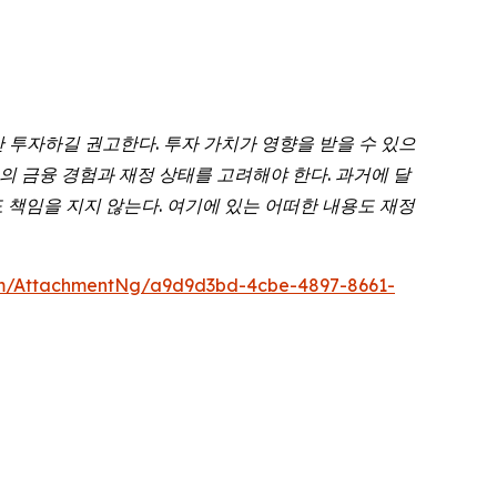
만
투자하길
권고한다
.
투자
가치가
영향을
받을
수
있으
의
금융
경험과
재정
상태를
고려해야
한다
.
과거에
달
도 책임을 지지 않는다. 여기에 있는 어떠한 내용도 재정
m/AttachmentNg/a9d9d3bd-4cbe-4897-8661-